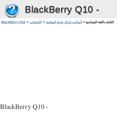
BlackBerry Q10 -
الكتابة باللغة الفيتنامية
>
أساليب إدخال لوحة المفاتيح
>
الإعدادات
>
BlackBerry Q10
BlackBerry Q10 -