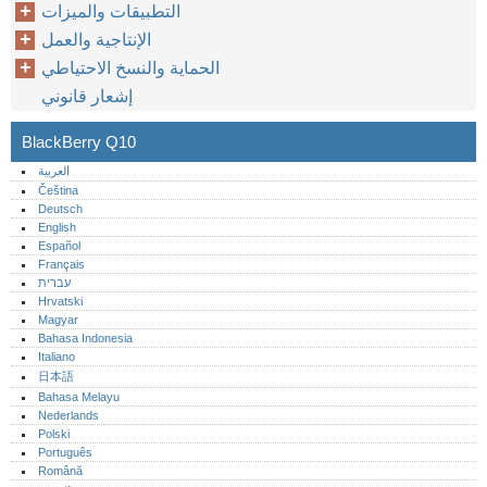
التطبيقات والميزات
الإنتاجية والعمل
الحماية والنسخ الاحتياطي
إشعار قانوني
BlackBerry Q10
العربية
Čeština
Deutsch
English
Español
Français
עברית
Hrvatski
Magyar
Bahasa Indonesia
Italiano
日本語
Bahasa Melayu
Nederlands
Polski
Português‎
Română