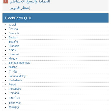
الحماية والنسخ الاحتياطي
إشعار قانوني
BlackBerry Q10
العربية
Čeština
Deutsch
English
Español
Français
עברית
Hrvatski
Magyar
Bahasa Indonesia
Italiano
日本語
Bahasa Melayu
Nederlands
Polski
Português‎
Română
ภาษาไทย
Tiếng Việt
简体中文