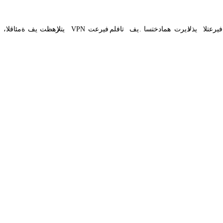
فيرعتلا
يذلا
ديرت
همادختسا
.
يف
تافلم
فيرعت
VPN
يتلا
رهظت
يف
،ةمئاقلا