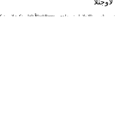
لاوجتلا
يف
مظعم
،تالاحلا
لصتي
زاهج
BlackBerry
اًيئاقلت
ةكبشلاب
ةيكل