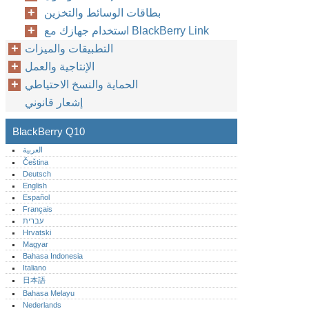
بطاقات الوسائط والتخزين
استخدام جهازك مع BlackBerry Link
التطبيقات والميزات
الإنتاجية والعمل
الحماية والنسخ الاحتياطي
إشعار قانوني
BlackBerry Q10
العربية
Čeština
Deutsch
English
Español
Français
עברית
Hrvatski
Magyar
Bahasa Indonesia
Italiano
日本語
Bahasa Melayu
Nederlands