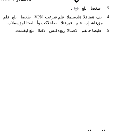
.
3
طغضا
ىلع
.
.
4
يف
ةمئاقلا
ةلدسنملا
فلم
فيرعت
VPN
،
طغضا
ىلع
فلم
مق
ءاشنإب
فلم
فيرعتلا
صاخلا
كب
وأ
لصتا
لوؤسملاب
.
5
.
طبضا
حاتفم
لاصتالا
ربع
ةكبش
لاقنلا
ىلع
ليغشت
.