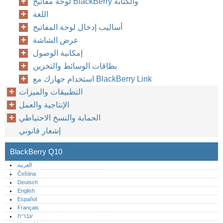
لوحة مفاتيح BlackBerry والكتابة
اللغة
أساليب إدخال لوحة المفاتيح
عرض الشاشة
إمكانية الوصول
بطاقات الوسائط والتخزين
استخدام جهازك مع BlackBerry Link
التطبيقات والميزات
الإنتاجية والعمل
الحماية والنسخ الاحتياطي
إشعار قانوني
BlackBerry Q10
العربية
Čeština
Deutsch
English
Español
Français
עברית