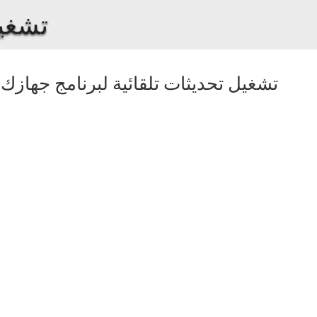
تشغيل
تشغيل تحديثات تلقائية لبرنامج جهازك
-
ةيضارتفالا
ىلإ
،كزاهج
كنكمي
ليغشت
قيبطت
دادعإلا