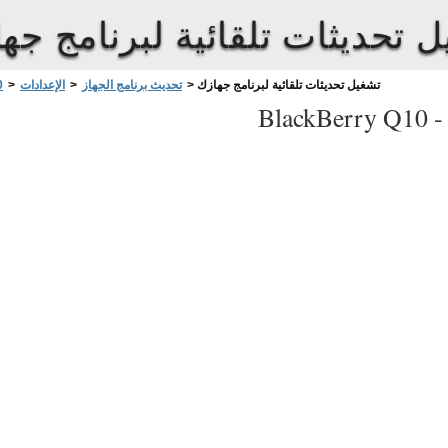
 تحديثات تلقائية لبرنامج جه
تشغيل تحديثات تلقائية لبرنامج جهازك
>
تحديث برنامج الجهاز
>
الإعدادات
>
0
BlackBerry Q10 
ىلع
كزاهج
دادعإل
زاهجلا
ةرم
ىرخأ
.