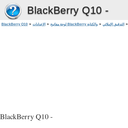
BlackBerry Q10 -
>
التدقيق الإملائي
>
لوحة مفاتيح BlackBerry والكتابة
>
الإعدادات
>
BlackBerry Q10
قبول الاقتراحات الإملائية
BlackBerry Q10 -