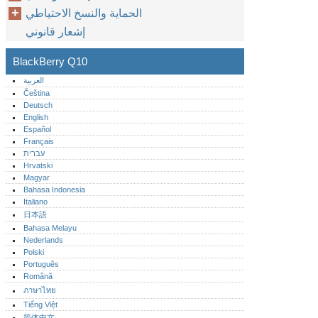
الحماية والنسخ الاحتياطي
إشعار قانوني
BlackBerry Q10
العربية
Čeština
Deutsch
English
Español
Français
עברית
Hrvatski
Magyar
Bahasa Indonesia
Italiano
日本語
Bahasa Melayu
Nederlands
Polski
Português‎
Română
ภาษาไทย
Tiếng Việt
简体中文