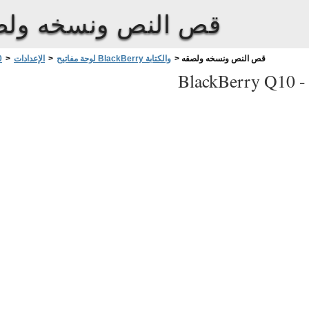
قص النص ونسخه ولص
قص النص ونسخه ولصقه
>
لوحة مفاتيح BlackBerry والكتابة
>
الإعدادات
>
0
BlackBerry Q10 
تامولعملا
ةلواحمل
ؤبنتلا
ةملكلاب