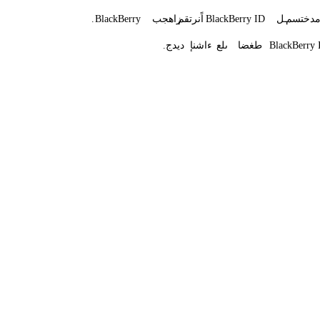
دختسم
ـل
BlackBerry ID
اًنرتقم
زاهجب
BlackBerry
.
BlackBerry 
طغضا
ىلع
ءاشنإ
ديدج
.