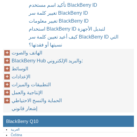
تأكيد اسم مستخدم BlackBerry ID
تغيير كلمة سر BlackBerry ID
تغيير معلومات BlackBerry ID
استخدام BlackBerry ID لتبديل الأجهزة
كيف أعيد تعيين كلمة سر BlackBerry ID التي
نسيتها أو فقدتها؟
الهاتف والصوت
BlackBerry Hub والبريد الإلكتروني:
الوسائط
الإعدادات
التطبيقات والميزات
الإنتاجية والعمل
الحماية والنسخ الاحتياطي
إشعار قانوني
BlackBerry Q10
العربية
Čeština