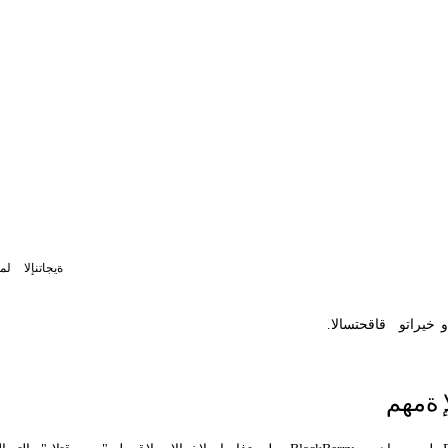
ةيجاتنإلا
لمع
و
خيراتو
قاقحتسالا
.
ةمهم