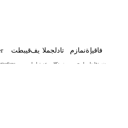
فاقيإ
ةنمازم
تادلجملا
يف
قيبطت
r
دنع
ةفاضإ
باسح
ديرب
ينورتكلإ
موعدم
ةطساوب
ctiveSync