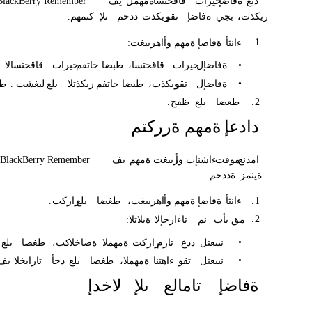
دنع
ةفاضإ
خيرات
قاقحتسا
ةمهمل
يف
BlackBerry Remember
،ريكذت
بجي
ةفاضإ
تقو
ريكذت
ددحم
ىلإ
كتمهم
.
.
1
ءانثأ
ةفاضإ
ةمهم
وأ
اهرييغت
:
•
ةفاضإل
خيرات
،قاقحتسا
طبضا
حاتفم
خيرات
قاقحتسالا
•
ةفاضإل
تقو
،ريكذت
طبضا
حاتفم
ريكذتلا
ىلع
ليغشت
.
طغ
2
.
طغضا
ىلع
ظفح
.
دادعإ
ةمهم
ةرركتم
امدنع
موقت
ءاشنإب
وأ
رييغت
ةمهم
يف
BlackBerry Remember
،
ةينمز
ةددحم
.
1
.
ءانثأ
ةفاضإ
ةمهم
وأ
،اهرييغت
طغضا
ىلع
راركت
.
.
2
مق
يأب
نم
تاءارجإلا
ةيلاتلا
:
•
نييعتل
ددع
تارم
راركت
ةمهملا
ةصاخلا
،كب
طغضا
ىلع
•
نييعتل
تقو
ءاهتنا
،ةمهملا
طغضا
ىلع
دحأ
تارايخلا
يف
ةفاضإ
تامالع
ىلإ
لاخدإ