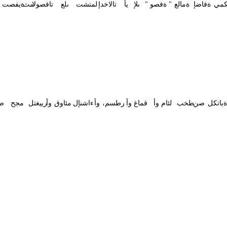
كمي
ةفاضإ
ةمالع
"
ةفصو
"
ىلإ
يأ
تالاخدإ
لمتشت
ىلع
تافصولا
مث
ةيفصت
ةباتكل
صن
طخب
لئام
وأ
قماغ
وأ
،رطسم
وأ
ءاشنإل
مئاوق
وأ
رييغتل
مجح
صن