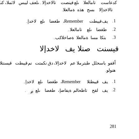
كدعاست
تامالعلا
ىلع
فينصت
تالاخدإلا
.
ىلعف
ليبس
،لاثملا
كن
تالاخدإلا
بسح
هذه
ةمالعلا
.
.
1
يف
قيبطت
Remember
،
طغضا
ىلع
لاخدإ
.
.
2
طغضا
ىلع
تامالعلا
.
.
3
بتكا
مسا
ةمالعلا
ةصاخلا
كب
.
قيسنت
صنلا
يف
لاخدإلا
اًقفو
باسحلل
طبترملا
عم
،لاخدإلا
دق
نكمتت
نم
قيبطت
قيسنتلا
هنولو
.
.
1
يف
قيبطتلا
Remember
،
طغضا
ىلع
لاخدإ
.
.
2
يف
لقح
تاظحالم
ةيفاضإ
،
طغضا
ىلع
.
281