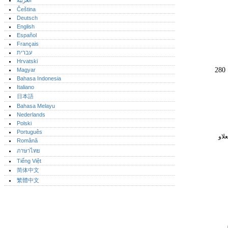
العربية
Čeština
Deutsch
English
Español
Français
עברית
Hrvatski
280
Magyar
Bahasa Indonesia
Italiano
日本語
Bahasa Melayu
Nederlands
Polski
Português‎
لاو
Română
ภาษาไทย
Tiếng Việt
简体中文
繁體中文