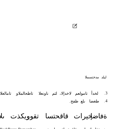
ليلد
مدختسملا
.
3
لخدأ
تامولعم
،لاخدإلا
لثم
ناونعلا
تاظحالملاو
تامالعلا
.
4
طغضا
ىلع
ظفح
.
ةفاضإ
خيرات
قاقحتسا
تقوو
ريكذت
ىلإ