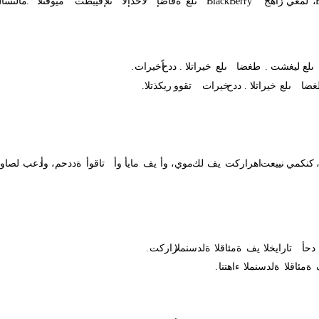
،
لمعي
زاهج
BlackBerry
ىلع
ةفاضإ
لاخدإلا
ىلإ
قيبطت
"
ميوقتلا
."
مالتسا
ىلع
ليغشت
.
طغضا
ىلع
خيراتلا
.
ددح
اًخيرات
.
ضا
ىلع
خيراتلا
.
ددح
خيرات
تقوو
ريكذتلا
.
كنكمي
نييعت
اهراركت
يف
لك
،موي
وأ
يف
مايأ
وأ
تاقوأ
،ةددحم
وأ
دعب
لصاو
دحأ
تارايخلا
يف
ةمئاقلا
ةلدسنملا
راركت
.
ةمئاقلا
ةلدسنملا
ءاهتنا
.