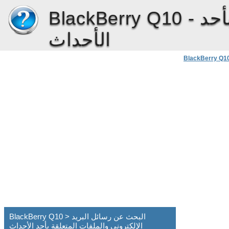
أحد
BlackBerry Q10 -
الأحداث
BlackBerry Q1
BlackBerry Q10 > البحث عن رسائل البريد
الإلكتروني والملفات المتعلقة بأحد الأحداث