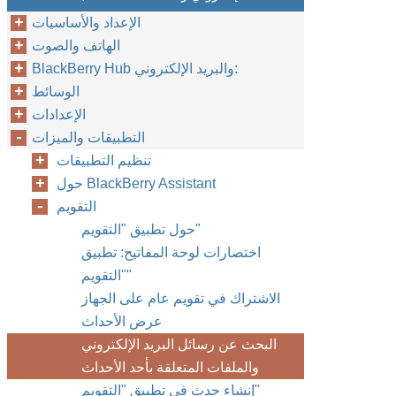
الإعداد والأساسيات
الهاتف والصوت
BlackBerry Hub والبريد الإلكتروني:
الوسائط
الإعدادات
التطبيقات والميزات
تنظيم التطبيقات
حول BlackBerry Assistant
التقويم
حول تطبيق "التقويم"
اختصارات لوحة المفاتيح: تطبيق
"التقويم"
الاشتراك في تقويم عام على الجهاز
عرض الأحداث
البحث عن رسائل البريد الإلكتروني
والملفات المتعلقة بأحد الأحداث
إنشاء حدث في تطبيق "التقويم"