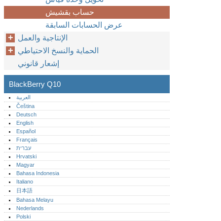
حساب بقشيش
عرض الحسابات السابقة
الإنتاجية والعمل
الحماية والنسخ الاحتياطي
إشعار قانوني
BlackBerry Q10
العربية
Čeština
Deutsch
English
Español
Français
עברית
Hrvatski
Magyar
Bahasa Indonesia
Italiano
日本語
Bahasa Melayu
Nederlands
Polski