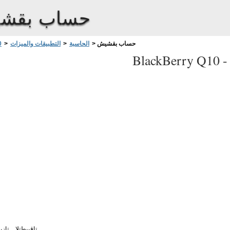
حساب بقش
حساب بقشيش
>
الحاسبة
>
التطبيقات والميزات
>
0
BlackBerry Q10 
تاقيبطتلا
تازي