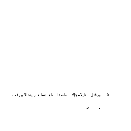
.
5
بيرقتل
،تايلامجإلا
طغضا
ىلع
ةمالع
رايتخالا
بيرقت
.
ضرع