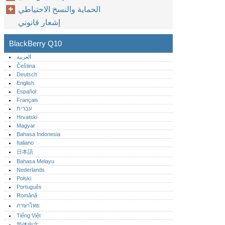
الحماية والنسخ الاحتياطي
إشعار قانوني
BlackBerry Q10
العربية
Čeština
Deutsch
English
Español
Français
עברית
Hrvatski
Magyar
Bahasa Indonesia
Italiano
日本語
Bahasa Melayu
Nederlands
Polski
Português‎
Română
ภาษาไทย
Tiếng Việt
简体中文