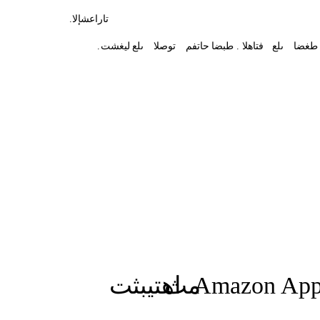
تاراعشإلا
.
طغضا
ىلع
فتاهلا
.
طبضا
حاتفم
توصلا
ىلع
ليغشت
.
Amazon App
مث
اهتيبثت