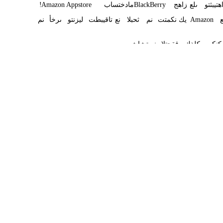
هتيبثتو
ىلع
زاهج
BlackBerry
مادختساب
Amazon Appstore
!
ع
Amazon
يك
نكمتت
نم
ثحبلا
نع
تاقيبطت
ليزنتو
ىرخأ
نم
.
كنكمي
كلذك
ققحتلا
نم
ةشاش