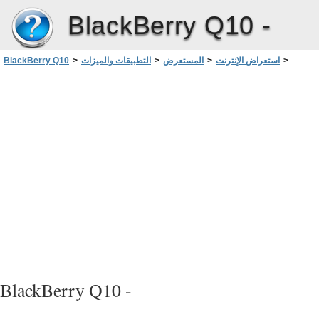
BlackBerry Q10 -
>
استعراض الإنترنت
>
المستعرض
>
التطبيقات والميزات
>
BlackBerry Q10
البحث عن الملفات التي قمت بتنزيلها
BlackBerry Q10 -