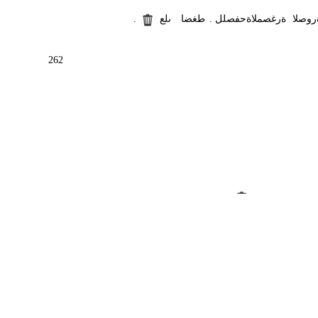
روصلا
ةرغصملا
ةحفصلل
.
طغضا
ىلع
.
262