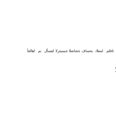
تافلم
،لمعلا
بحساف
ةشاشلا
ةيسيئرلا
لفسأل
نم
اهالعأ
.