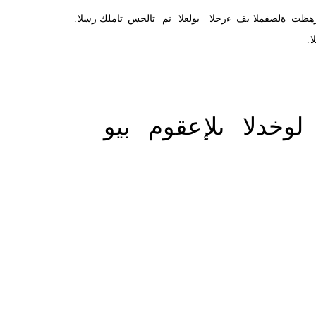
.
هظت
ةلضفملا
يف
ءزجلا
يولعلا
نم
تالجس
تاملك
رسلا
.
ا
.
لوخدلا
ىلإ
عقوم
بيو