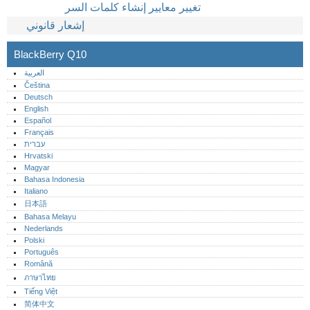
تغيير معايير إنشاء كلمات السر
إشعار قانوني
BlackBerry Q10
العربية
Čeština
Deutsch
English
Español
Français
עברית
Hrvatski
Magyar
Bahasa Indonesia
Italiano
日本語
Bahasa Melayu
Nederlands
Polski
Português‎
Română
ภาษาไทย
Tiếng Việt
简体中文